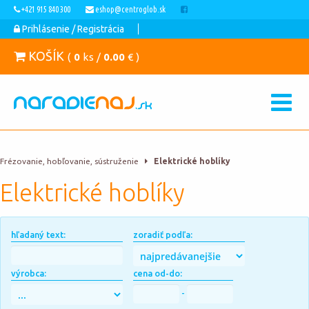
+421 915 840 300
eshop@centroglob.sk
Prihlásenie / Registrácia
KOŠÍK
(
0
ks /
0.00
€ )
Frézovanie, hobľovanie, sústruženie
Elektrické hoblíky
Elektrické hoblíky
hľadaný text:
zoradiť podľa:
výrobca:
cena od-do:
-