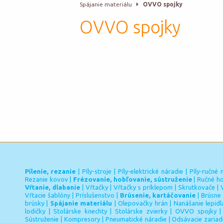
Spájanie materiálu
OVVO spojky
OVVO spojky
Pílenie, rezanie
|
Píly-stroje
|
Píly-elektrické náradie
|
Píly-ručné 
Rezanie kovov
|
Frézovanie, hobľovanie, sústruženie
|
Ručné ho
Vŕtanie, dlabanie
|
Vŕtačky
|
Vŕtačky s príklepom
|
Skrutkovače
|
Vŕtacie šablóny
|
Príslušenstvo
|
Brúsenie, kartáčovanie
|
Brúsne 
brúsky
|
Spájanie materiálu
|
Olepovačky hrán
|
Nanášanie lepidl
lodičky
|
Stolárske knechty
|
Stolárske zvierky
|
OVVO spojky
Sústruženie
|
Kompresory
|
Pneumatické náradie
|
Odsávacie zariad