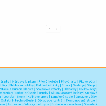
náradie
|
Nástroje k pílam
|
Pílové kotúče
|
Pílové listy
|
Pílové pásy
|
blíky
|
Elektrické hoblíky
|
Elektrické frézky
|
Stroje
|
Nástroje
|
Stroje
|
Vŕtacie a búracie kladivá
|
Stojanové vŕtačky
|
Dlabačky
|
Kolíkovačky
|
materiály
|
Ručné brúsenie
|
Brúsky
|
Akumulátorové brúsky
|
Strojové
a
|
Lepidlá
|
Tmely
|
Kolíkové spoje
|
Lamelové spoje
|
Opravné zátky,
|
Ostatné technológie
|
Obrábacie centrá
|
Kombinované stroje
|
enia
|
Lisovanie
|
Ostričky nástrojov
|
Podávacie zariadenia
|
Stavebná