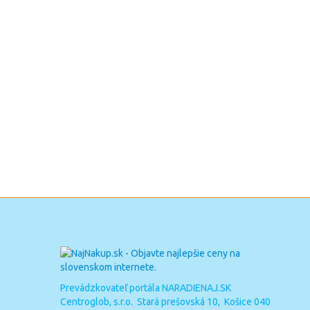
Prevádzkovateľ portála NARADIENAJ.SK
Centroglob, s.r.o. Stará prešovská 10, Košice 040