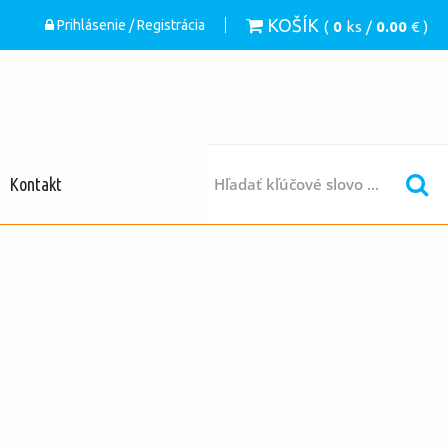
KOŠÍK
Prihlásenie / Registrácia
(
0
ks /
0.00
€ )
Kontakt