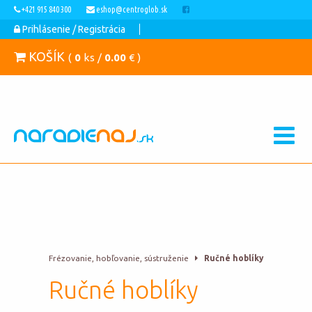
+421 915 840 300
eshop@centroglob.sk
Prihlásenie / Registrácia
KOŠÍK
(
0
ks /
0.00
€ )
Frézovanie, hobľovanie, sústruženie
Ručné hoblíky
Ručné hoblíky