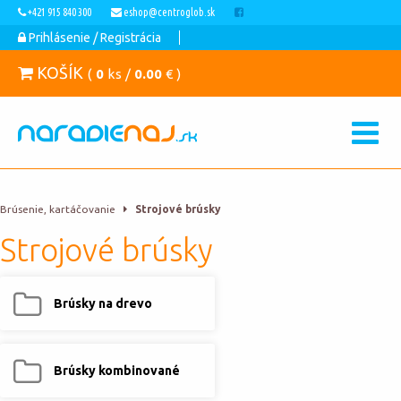
+421 915 840 300
eshop@centroglob.sk
Prihlásenie / Registrácia
KOŠÍK
(
0
ks /
0.00
€ )
Brúsenie, kartáčovanie
Strojové brúsky
Strojové brúsky
Brúsky na drevo
Brúsky kombinované