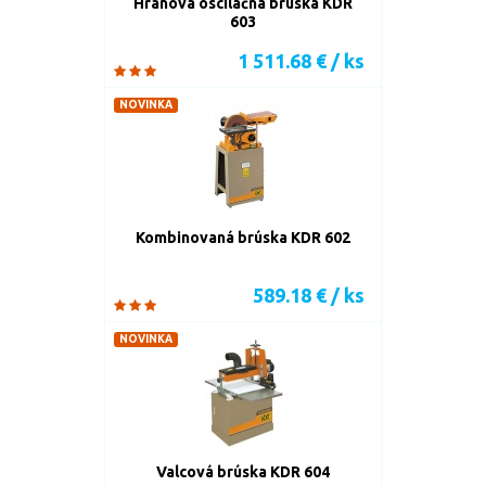
Hranová oscilačná brúska KDR
603
1 511.68 € / ks
NOVINKA
Kombinovaná brúska KDR 602
589.18 € / ks
NOVINKA
Valcová brúska KDR 604