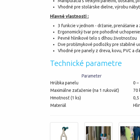
Manipulácia s veľkými panelmi, doskami, p
Vhodné pre stolárske dielne, výrobu náby
Hlavné vlastnosti :
3 funkcie v jednom - držanie, prenášanie a
Ergonomický tvar pre pohodlné uchopeni
Pevné hliníkové telo s dlhou životnosťou
Dve protišmykové podložky pre stabilné u
Vhodné pre panely z dreva, kovu, PVC a ďa
Technické parametre
Parameter
Hrúbka panelu
0 –
Maximálne zaťaženie (na 1 rukoväť)
70 
Hmotnosť (1 ks)
0,5
Materiál
Hli