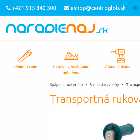
+421 915 840 300
eshop@centroglob.sk
Pílenie, rezanie
Frézovanie, hobľovanie,
Vŕtanie, dlabanie
sústruženie
Spájanie materiálu
Stolárske zvierky
Transp
Transportná rukov