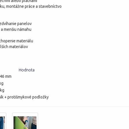
lechmi alebo platňami
tku, montážne práce a stavebníctvo
 zdvíhanie panelov
e a menšiu námahu
chopenie materiálu
lších materiálov
Hodnota
 46 mm
kg
 kg
ník + protišmykové podložky