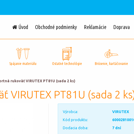
Úvod
Obchodné podmienky
Reklamácie
Doprava
Spájanie materiálu
Ostatné technológie
Brúsenie, kartáčovanie
ortná rukoväť VIRUTEX PT81U (sada 2 ks)
äť VIRUTEX PT81U (sada 2 ks
Výrobca:
VIRUTEX
Kód produktu:
6000281001
Dodacia doba:
7 dní