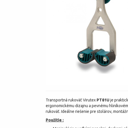
Transportná rukoväť Virutex
PT81U
je praktic
ergonomickému dizajnu a pevnému hliníkovém
rukoväť. Ideálne riešenie pre stolárov, montáž
Použitie :