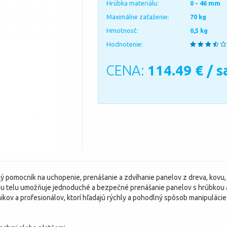
Hrúbka materiálu:
0 - 46 mm
Maximálne zaťaženie:
70 kg
Hmotnosť:
0,5 kg
Hodnotenie:
CENA:
114.49
€ / s
ký pomocník na uchopenie, prenášanie a zdvíhanie panelov z dreva, kovu,
u telu umožňuje jednoduché a bezpečné prenášanie panelov s hrúbkou 
nikov a profesionálov, ktorí hľadajú rýchly a pohodlný spôsob manipuláci