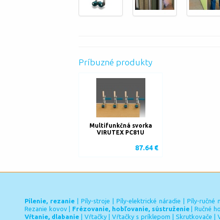
Príbuzné produkty
Multifunkčná svorka
VIRUTEX PC81U
87.64 €
Pílenie, rezanie
|
Píly-stroje
|
Píly-elektrické náradie
|
Píly-ručné 
Rezanie kovov
|
Frézovanie, hobľovanie, sústruženie
|
Ručné ho
Vŕtanie, dlabanie
|
Vŕtačky
|
Vŕtačky s príklepom
|
Skrutkovače
|