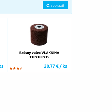
zobraziť
Brúsny valec VLAKNINA
110x100x19
ks
20.77 € / ks