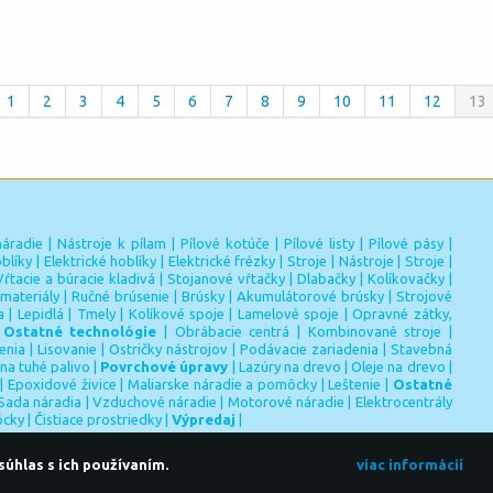
1
2
3
4
5
6
7
8
9
10
11
12
13
náradie
|
Nástroje k pílam
|
Pílové kotúče
|
Pílové listy
|
Pílové pásy
|
blíky
|
Elektrické hoblíky
|
Elektrické frézky
|
Stroje
|
Nástroje
|
Stroje
|
Vŕtacie a búracie kladivá
|
Stojanové vŕtačky
|
Dlabačky
|
Kolíkovačky
|
materiály
|
Ručné brúsenie
|
Brúsky
|
Akumulátorové brúsky
|
Strojové
a
|
Lepidlá
|
Tmely
|
Kolíkové spoje
|
Lamelové spoje
|
Opravné zátky,
|
Ostatné technológie
|
Obrábacie centrá
|
Kombinované stroje
|
enia
|
Lisovanie
|
Ostričky nástrojov
|
Podávacie zariadenia
|
Stavebná
 na tuhé palivo
|
Povrchové úpravy
|
Lazúry na drevo
|
Oleje na drevo
|
|
Epoxidové živice
|
Maliarske náradie a pomôcky
|
Leštenie
|
Ostatné
Sada náradia
|
Vzduchové náradie
|
Motorové náradie
|
Elektrocentrály
ôcky
|
Čistiace prostriedky
|
Výpredaj
|
úhlas s ich používaním.
viac informácií