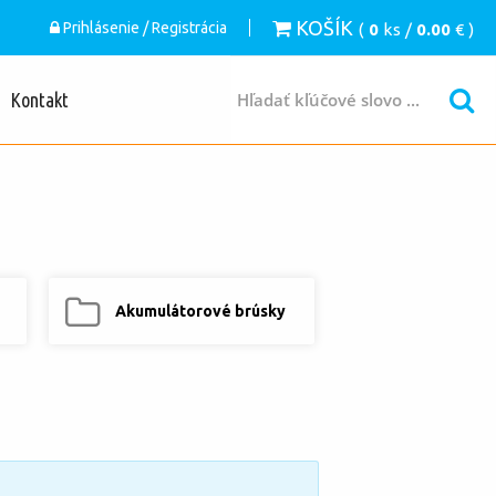
KOŠÍK
Prihlásenie / Registrácia
(
0
ks /
0.00
€ )
Kontakt
Akumulátorové brúsky