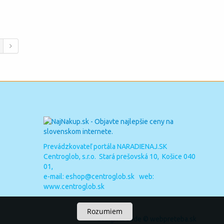
Prevádzkovateľ portála NARADIENAJ.SK
Centroglob, s.r.o. Stará prešovská 10, Košice 040
01,
e-mail:
eshop@centroglob.sk
web:
www.centroglob.sk
Rozumiem
design & code ©
webpreteba.sk