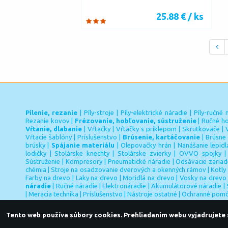
25.88 € / ks
Pílenie, rezanie
|
Píly-stroje
|
Píly-elektrické náradie
|
Píly-ručné 
Rezanie kovov
|
Frézovanie, hobľovanie, sústruženie
|
Ručné ho
Vŕtanie, dlabanie
|
Vŕtačky
|
Vŕtačky s príklepom
|
Skrutkovače
|
Vŕtacie šablóny
|
Príslušenstvo
|
Brúsenie, kartáčovanie
|
Brúsne 
brúsky
|
Spájanie materiálu
|
Olepovačky hrán
|
Nanášanie lepidl
lodičky
|
Stolárske knechty
|
Stolárske zvierky
|
OVVO spojky
Sústruženie
|
Kompresory
|
Pneumatické náradie
|
Odsávacie zariad
chémia
|
Stroje na osadzovanie dverových a okenných rámov
|
Kotly
Farby na drevo
|
Laky na drevo
|
Moridlá na drevo
|
Vosky na drevo
náradie
|
Ručné náradie
|
Elektronáradie
|
Akumulátorové náradie
|
|
Meracia technika
|
Príslušenstvo
|
Nástroje ostatné
|
Ochranné pom
Tento web používa súbory cookies. Prehliadaním webu vyjadrujete s