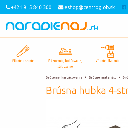
+421 915 840 300
eshop@centroglob.sk
Pílenie, rezanie
Frézovanie, hobľovanie,
Vŕtanie, dlabanie
sústruženie
Brúsenie, kartáčovanie
Brúsne materiály
Brú
Brúsna hubka 4-str