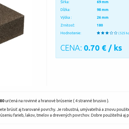
Šírka:
69 mm
Dĺžka:
98 mm
Výška :
26 mm
Zrnitosť:
180
Hodnotenie:
( 525 h
CENA:
0.70
€ / ks
180
určená na rovinné a hranové brúsenie ( 4 stranné brusivo ).
e brúsiť aj tvarované povrchy. Je robustná, umývateľná a znovu použite
seniu farieb, lakov, tmelov a drevených povrchov. Dobre použiteľná aj pr