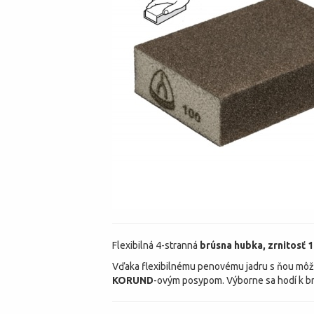
Flexibilná 4-stranná
brúsna hubka, zrnitosť 
Vďaka flexibilnému penovému jadru s ňou môžet
KORUND
-ovým posypom. Výborne sa hodí k brú