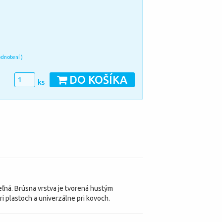
odnotení )
DO KOŠÍKA
ks
ľná. Brúsna vrstva je tvorená hustým
i plastoch a univerzálne pri kovoch.