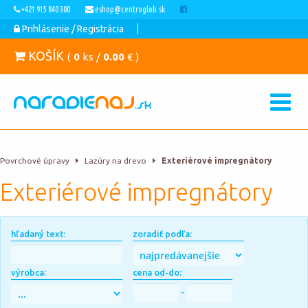
+421 915 840 300
eshop@centroglob.sk
Prihlásenie / Registrácia
KOŠÍK
(
0
ks /
0.00
€ )
Povrchové úpravy
Lazúry na drevo
Exteriérové impregnátory
Exteriérové impregnátory
hľadaný text:
zoradiť podľa:
výrobca:
cena od-do:
-