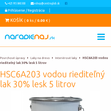
+421 915 840 300
eshop@centroglob.sk
Prihlásenie / Registrácia
KOŠÍK
(
0
ks /
0.00
€ )
Povrchové úpravy
Laky na drevo
Interiérové laky
HSC6A203 vodou
riediteľný lak 30% lesk 5 litrov
HSC6A203 vodou riediteľný
lak 30% lesk 5 litrov