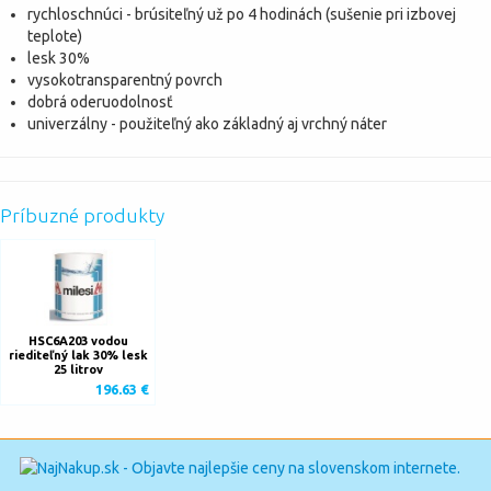
rychloschnúci - brúsiteľný už po 4 hodinách (sušenie pri izbovej
teplote)
lesk 30%
vysokotransparentný povrch
dobrá oderuodolnosť
univerzálny - použiteľný ako základný aj vrchný náter
Príbuzné produkty
HSC6A203 vodou
riediteľný lak 30% lesk
25 litrov
196.63 €