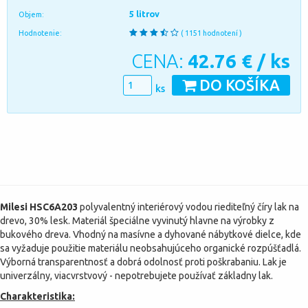
5 litrov
Objem:
Hodnotenie:
( 1151 hodnotení )
CENA:
42.76
€ / ks
DO KOŠÍKA
ks
Milesi HSC6A203
polyvalentný interiérový vodou riediteľný číry lak na
drevo, 30% lesk. Materiál špeciálne vyvinutý hlavne na výrobky z
bukového dreva. Vhodný na masívne a dyhované nábytkové dielce, kde
sa vyžaduje použitie materiálu neobsahujúceho organické rozpúšťadlá.
Výborná transparentnosť a dobrá odolnosť proti poškrabaniu. Lak je
univerzálny, viacvrstvový - nepotrebujete používať základny lak.
Charakteristika: