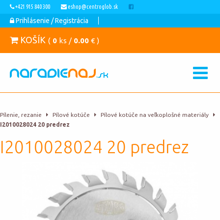
+421 915 840 300
eshop@centroglob.sk
Prihlásenie / Registrácia
KOŠÍK
(
0
ks /
0.00
€ )
Pílenie, rezanie
Pílové kotúče
Pílové kotúče na veľkoplošné materiály
I2010028024 20 predrez
I2010028024 20 predrez