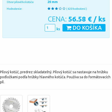
20 mm
Otvor pílového kotúča:
Hodnotenie:
( 620 hodnotení )
CENA:
56.58
€ / ks
DO KOŠÍKA
ks
Pílový kotúč, predrez skladateľný. Pílový kotúč sa nastavuje na hrúbku
podložkami podľa hrúbky hlavného kotúča. Používa sa do formátovacích
píl.