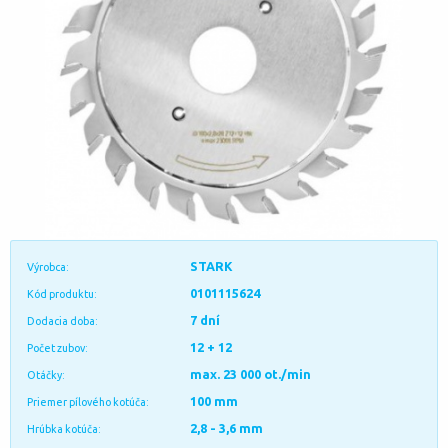
STARK
Výrobca:
0101115624
Kód produktu:
7 dní
Dodacia doba:
12 + 12
Počet zubov:
max. 23 000 ot./min
Otáčky:
100 mm
Priemer pílového kotúča:
2,8 - 3,6 mm
Hrúbka kotúča: