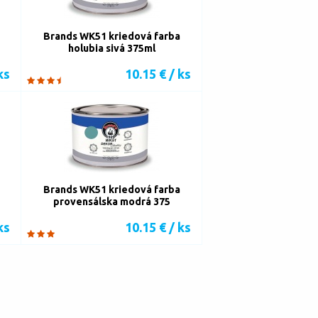
Brands WK51 kriedová farba
holubia sivá 375ml
ks
10.15 € / ks
Brands WK51 kriedová farba
provensálska modrá 375
ks
10.15 € / ks