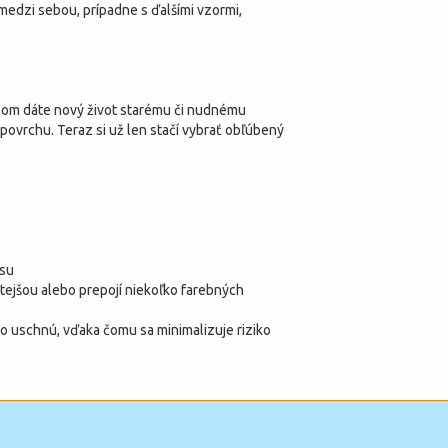
edzi sebou, prípadne s ďalšími vzormi,
om dáte nový život starému či nudnému
ovrchu. Teraz si už len stačí vybrať obľúbený
asu
ýtejšou alebo prepojí niekoľko farebných
lo uschnú, vďaka čomu sa minimalizuje riziko