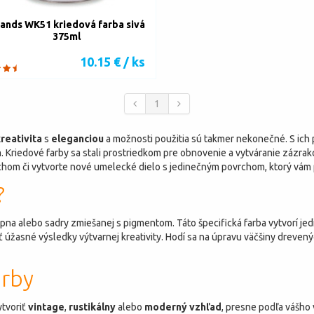
ands WK51 kriedová farba sivá
375ml
10.15 € / ks
1
reativita
s
eleganciou
a možnosti použitia sú takmer nekonečné. S ich
Kriedové farby sa stali prostriedkom pre obnovenie a vytváranie zázrak
chom či vytvorte nové umelecké dielo s jedinečným povrchom, ktorý vám 
?
pna alebo sadry zmiešanej s pigmentom. Táto špecifická farba vytvorí je
ť úžasné výsledky výtvarnej kreativity. Hodí sa na úpravu väčšiny dreven
arby
ytvoriť
vintage
,
rustikálny
alebo
moderný vzhľad
, presne podľa vášho