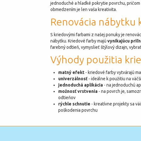
jednoduché a hladké pokrytie povrchu, pričom 
obmedzením je len vaša kreativita.
Renovácia nábytku 
S kriedovými farbami z našej ponuky je renová
nábytku. Kriedové farby majú
vynikajúcu priľ
farebný odtieň, vymyslieť štýlový dizajn, vybr
Výhody použitia kri
matný efekt
- kriedové farby vytvárajú ma
univerzálnosť
- ideálne k použitiu na väč
jednoduchá aplikácia
- na jednoduchú apl
možnosť vrstvenia
- na povrch je, samozr
odtieňov
rýchle schnutie
- kreatívne projekty sa v
poškodenia povrchu