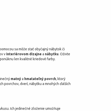
 pomocou sa môže stať obyčajný nábytok či
ov v
interiérovom dizajne
a
nábytku
. Oživte
ponúknu len kvalitné kriedové farby.
dinečný
matný
a
hmatateľný povrch
, ktorý
ých povrchov, dverí, nábytku a mnohých ďalších
 vkusu. Ich jedinečné zloženie umožňuje