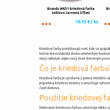
Brands WK51 kriedová farba
Br
tehlovo červená 375ml
10.15 € / ks
Kriedové farby predstavujú svet, kde sa spája
k
bežná drevovláknitá doska umeleckým kúskom. 
starý nábytok, dajte nový život dreveným povr
Čo je kriedová farba
Kriedová farba je vyrobená z jemne mletého vá
pripomína kriedovú textúru a umožňuje vytvori
častí domova.
Použitie kriedovej f
Maľovanie kriedovou farbou umožňuje ľahko v