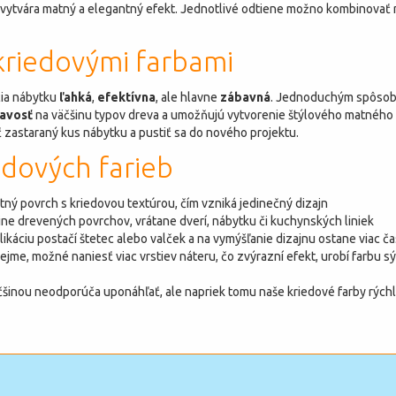
vytvára matný a elegantný efekt. Jednotlivé odtiene možno kombinovať m
kriedovými farbami
cia nábytku
ľahká
,
efektívna
, ale hlavne
zábavná
. Jednoduchým spôsob
navosť
na väčšinu typov dreva a umožňujú vytvorenie štýlového matného p
ať zastaraný kus nábytku a pustiť sa do nového projektu.
edových farieb
tný povrch s kriedovou textúrou, čím vzniká jedinečný dizajn
šine drevených povrchov, vrátane dverí, nábytku či kuchynských liniek
ikáciu postačí štetec alebo valček a na vymýšľanie dizajnu ostane viac č
ejme, možné naniesť viac vrstiev náteru, čo zvýrazní efekt, urobí farbu s
äčšinou neodporúča uponáhľať, ale napriek tomu naše kriedové farby rých