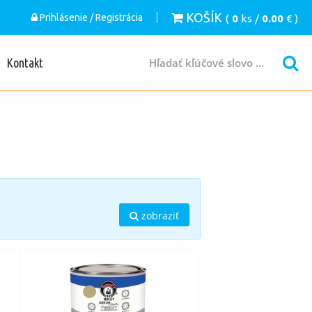
KOŠÍK
Prihlásenie / Registrácia
(
0
ks /
0.00
€ )
Kontakt
zobraziť