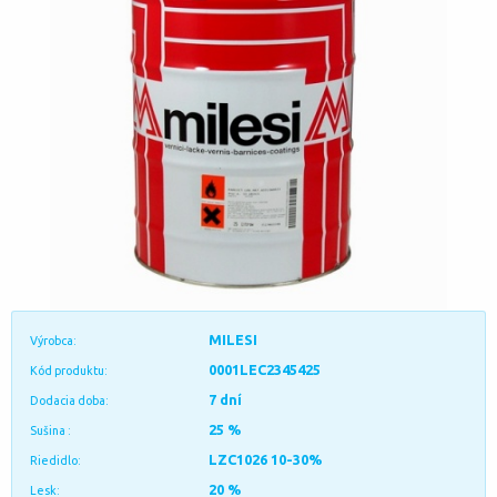
MILESI
Výrobca:
0001LEC2345425
Kód produktu:
7 dní
Dodacia doba:
25 %
Sušina :
LZC1026 10-30%
Riedidlo:
20 %
Lesk: