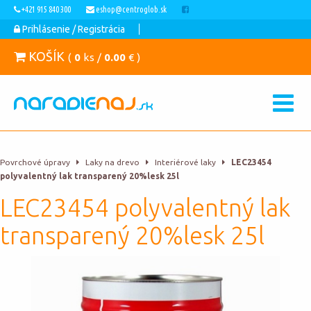
+421 915 840 300
eshop@centroglob.sk
Prihlásenie / Registrácia
KOŠÍK
(
0
ks /
0.00
€ )
Povrchové úpravy
Laky na drevo
Interiérové laky
LEC23454
polyvalentný lak transparený 20%lesk 25l
LEC23454 polyvalentný lak
transparený 20%lesk 25l