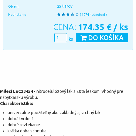
25 litrov
Objem:
Hodnotenie:
( 1074 hodnotení )
CENA:
174.35
€ / ks
DO KOŠÍKA
ks
Milesi LEC23454
- nitrocelulózový lak s 20% leskom. Vhodný pre
nábytkársku výrobu.
Charakteristika:
univerzálne použiteľný ako základný aj vrchný lak
dobrá tvrdosť
dobré roztekanie
krátka doba schnutia