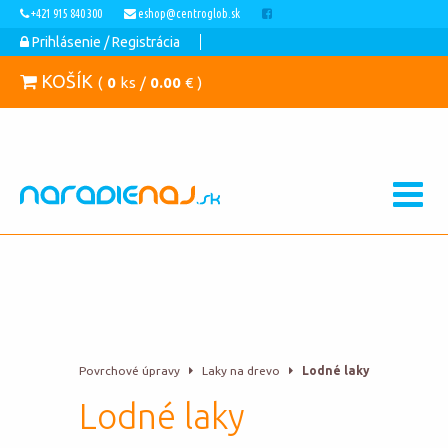
+421 915 840 300
eshop@centroglob.sk
Prihlásenie / Registrácia
KOŠÍK
(
0
ks /
0.00
€ )
Povrchové úpravy
Laky na drevo
Lodné laky
Lodné laky