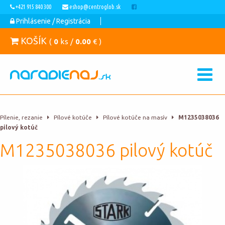
+421 915 840 300
eshop@centroglob.sk
Prihlásenie / Registrácia
KOŠÍK
(
0
ks /
0.00
€ )
Pílenie, rezanie
Pílové kotúče
Pílové kotúče na masív
M1235038036
pilový kotúč
M1235038036 pilový kotúč