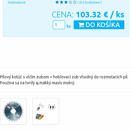
Hodnotenie:
( 612 hodnotení )
CENA:
103.32
€ / ks
DO KOŠÍKA
ks
Pílový kotúč s vlčím zubom + hobľovací zub vhodný do rozmetacích píl.
Používa sa na tvrdý aj mäkký masív mokrý.