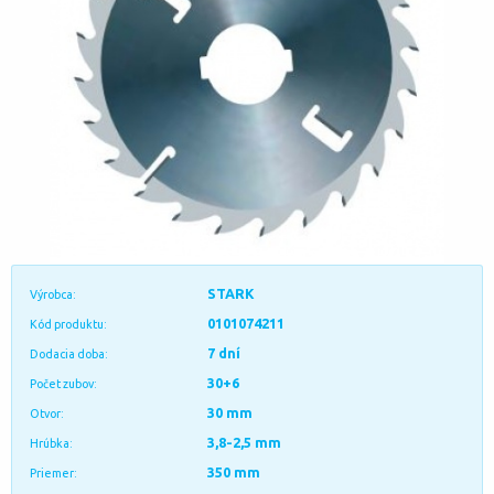
STARK
Výrobca:
0101074211
Kód produktu:
7 dní
Dodacia doba:
30+6
Počet zubov:
30 mm
Otvor:
3,8-2,5 mm
Hrúbka:
350 mm
Priemer: