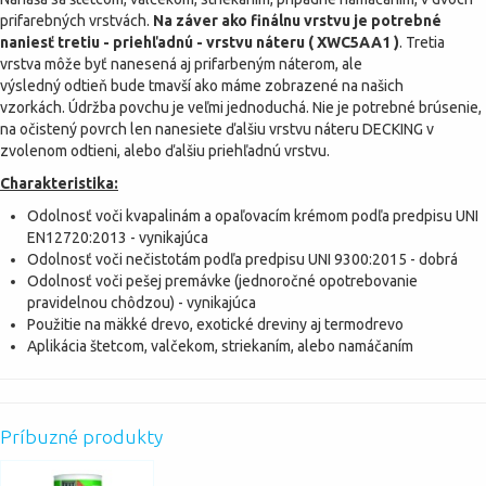
prifarebných vrstvách.
Na záver ako finálnu vrstvu je potrebné
naniesť tretiu - priehľadnú - vrstvu náteru ( XWC5AA1 )
. Tretia
vrstva môže byť nanesená aj prifarbeným náterom, ale
výsledný odtieň bude tmavší ako máme zobrazené na našich
vzorkách. Údržba povchu je veľmi jednoduchá. Nie je potrebné brúsenie,
na očistený povrch len nanesiete ďalšiu vrstvu náteru DECKING v
zvolenom odtieni, alebo ďalšiu priehľadnú vrstvu.
Charakteristika:
Odolnosť voči kvapalinám a opaľovacím krémom podľa predpisu UNI
EN12720:2013 - vynikajúca
Odolnosť voči nečistotám podľa predpisu UNI 9300:2015 - dobrá
Odolnosť voči pešej premávke (jednoročné opotrebovanie
pravidelnou chôdzou) - vynikajúca
Použitie na mäkké drevo, exotické dreviny aj termodrevo
Aplikácia štetcom, valčekom, striekaním, alebo namáčaním
Príbuzné produkty