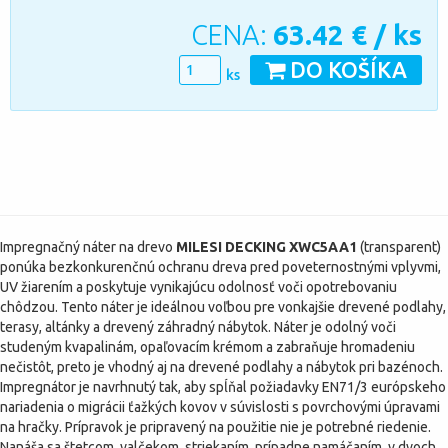
CENA:
63.42
€ / ks
DO KOŠÍKA
ks
Impregnačný náter na drevo
MILESI DECKING
XWC5AA1
(transparent)
ponúka bezkonkurenčnú ochranu dreva pred poveternostnými vplyvmi,
UV žiarením a poskytuje vynikajúcu odolnosť voči opotrebovaniu
chôdzou. Tento náter je ideálnou voľbou pre vonkajšie drevené podlahy,
terasy, altánky a drevený záhradný nábytok. Náter je odolný voči
studeným kvapalinám, opaľovacím krémom a zabraňuje hromadeniu
nečistôt, preto je vhodný aj na drevené podlahy a nábytok pri bazénoch.
Impregnátor je navrhnutý tak, aby spĺňal požiadavky EN71/3 európskeho
nariadenia o migrácii ťažkých kovov v súvislosti s povrchovými úpravami
na hračky. Prípravok je pripravený na použitie nie je potrebné riedenie.
Nanáša sa štetcom, valčekom, striekaním, prípadne namáčaním, v dvoch