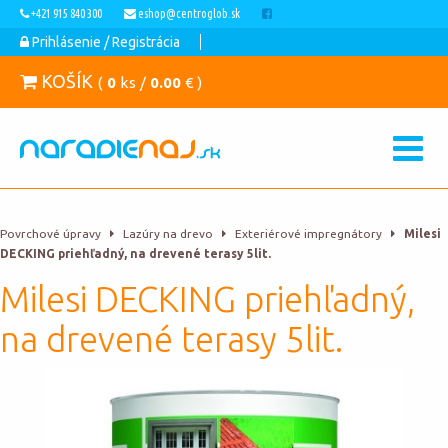
+421 915 840 300
eshop@centroglob.sk
Prihlásenie / Registrácia
KOŠÍK
(
0
ks /
0.00
€ )
Povrchové úpravy
Lazúry na drevo
Exteriérové impregnátory
Milesi
DECKING priehľadný, na drevené terasy 5lit.
Milesi DECKING priehľadný,
na drevené terasy 5lit.