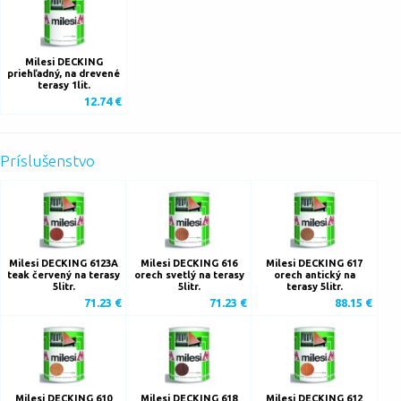
Milesi DECKING
priehľadný, na drevené
terasy 1lit.
12.74 €
Príslušenstvo
Milesi DECKING 6123A
Milesi DECKING 616
Milesi DECKING 617
teak červený na terasy
orech svetlý na terasy
orech antický na
5litr.
5litr.
terasy 5litr.
71.23 €
71.23 €
88.15 €
Milesi DECKING 610
Milesi DECKING 618
Milesi DECKING 612