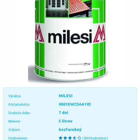
MILESI
Výrobca:
0001XWC5AA105
Kód produktu:
7 dní
Dodacia doba:
5 litrov
Balenie:
bezfarebný
Odtieň:
Hodnotenie:
( 844 hodnotení )