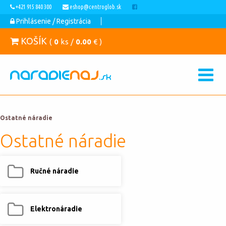
+421 915 840 300
eshop@centroglob.sk
Prihlásenie / Registrácia
KOŠÍK
(
0
ks /
0.00
€ )
Ostatné náradie
Ostatné náradie
Ručné náradie
Elektronáradie