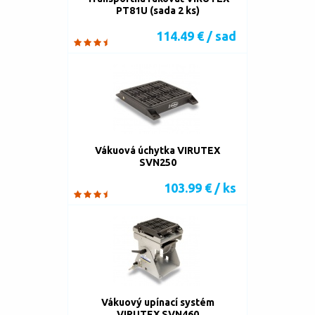
PT81U (sada 2 ks)
114.49 € / sad
Vákuová úchytka VIRUTEX
SVN250
103.99 € / ks
Vákuový upínací systém
VIRUTEX SVN460