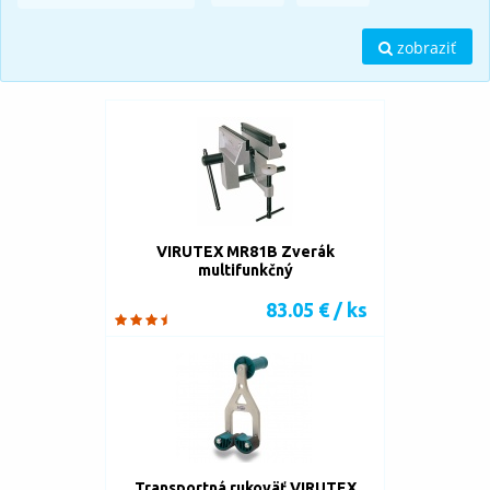
zobraziť
VIRUTEX MR81B Zverák
multifunkčný
83.05 € / ks
Transportná rukoväť VIRUTEX