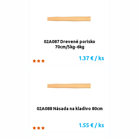
02A087 Drevené porisko
70cm/5kg-6kg
1.37 € / ks
02A088 Násada na kladivo 80cm
1.55 € / ks