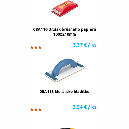
08A110 Držiak brúsneho papiera
100x210mm
3.37 € / ks
08A115 Murárske hladítko
3.54 € / ks