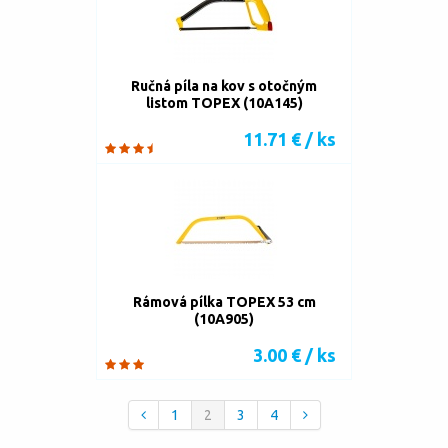
Ručná píla na kov s otočným
listom TOPEX (10A145)
11.71 € / ks
Rámová pílka TOPEX 53 cm
(10A905)
3.00 € / ks
1
2
3
4