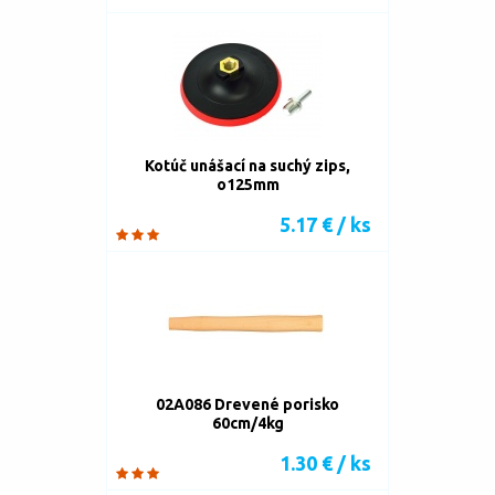
Kotúč unášací na suchý zips,
o125mm
5.17 € / ks
02A086 Drevené porisko
60cm/4kg
1.30 € / ks