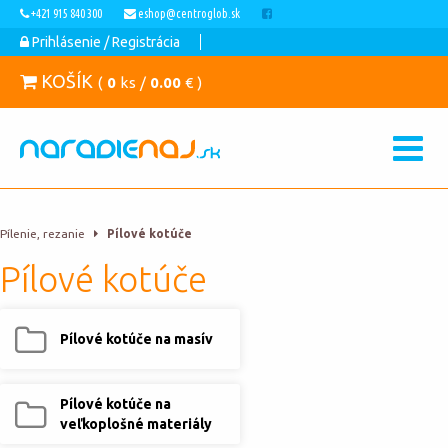
+421 915 840 300
eshop@centroglob.sk
Prihlásenie / Registrácia
KOŠÍK
(
0
ks /
0.00
€ )
Pílenie, rezanie
Pílové kotúče
Pílové kotúče
Pílové kotúče na masív
Pílové kotúče na
veľkoplošné materiály