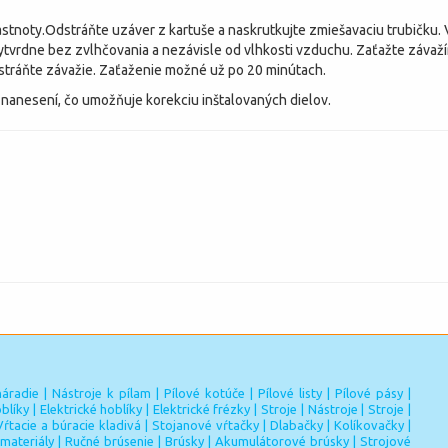
stnoty.Odstráňte uzáver z kartuše a naskrutkujte zmiešavaciu trubičku. V
tvrdne bez zvlhčovania a nezávisle od vlhkosti vzduchu. Zaťažte závaží
stráňte závažie. Zaťaženie možné už po 20 minútach.
anesení, čo umožňuje korekciu inštalovaných dielov.
náradie
|
Nástroje k pílam
|
Pílové kotúče
|
Pílové listy
|
Pílové pásy
|
blíky
|
Elektrické hoblíky
|
Elektrické frézky
|
Stroje
|
Nástroje
|
Stroje
|
Vŕtacie a búracie kladivá
|
Stojanové vŕtačky
|
Dlabačky
|
Kolíkovačky
|
materiály
|
Ručné brúsenie
|
Brúsky
|
Akumulátorové brúsky
|
Strojové