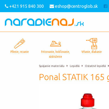
+421 915 840 300
eshop@centroglob.sk
Pílenie, rezanie
Frézovanie, hobľovanie,
Vŕtanie, dlabanie
sústruženie
Spájanie materiálu
Lepidlá
Ostatné lepidlá
Ponal STATIK 165 