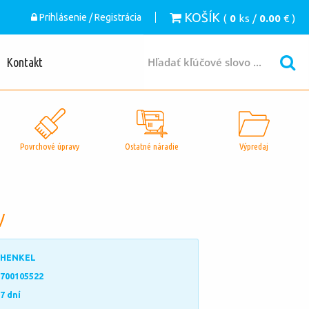
KOŠÍK
Prihlásenie / Registrácia
(
0
ks /
0.00
€ )
Kontakt
Povrchové úpravy
Ostatné náradie
Výpredaj
v
HENKEL
700105522
7 dní