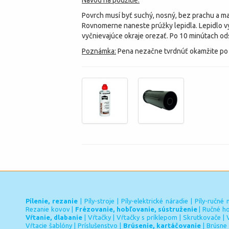
Návod na použitie:
Povrch musí byť suchý, nosný, bez prachu a ma
Rovnomerne naneste prúžky lepidla. Lepidlo vy
vyčnievajúce okraje orezať. Po 10 minútach od
Poznámka:
Pena nezačne tvrdnúť okamžite po n
Pílenie, rezanie
|
Píly-stroje
|
Píly-elektrické náradie
|
Píly-ručné 
Rezanie kovov
|
Frézovanie, hobľovanie, sústruženie
|
Ručné ho
Vŕtanie, dlabanie
|
Vŕtačky
|
Vŕtačky s príklepom
|
Skrutkovače
|
Vŕtacie šablóny
|
Príslušenstvo
|
Brúsenie, kartáčovanie
|
Brúsne 