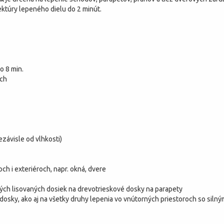
rektúry lepeného dielu do 2 minút.
o 8 min.
ach
závisle od vlhkosti)
ch i exteriéroch, napr. okná, dvere
ných lisovaných dosiek na drevotrieskové dosky na parapety
dosky, ako aj na všetky druhy lepenia vo vnútorných priestoroch so siln