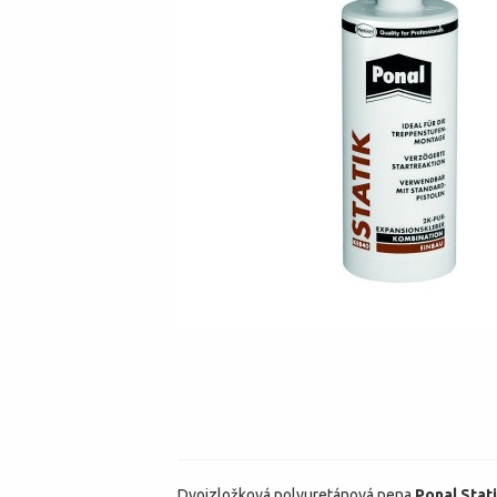
Dvojzložková polyuretánová pena
Ponal Stat