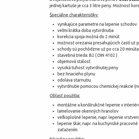
jednej kartuše je cca 3 litre peny. Možnosť ko
Špeciálne charakteristiky:
vynikajúce parametre na lepenie schodov
veľmi krátka doba vytvrdnutia
korekcia spoja možná do 2 minút
možnosť orezania presahujúcich častí už p
schody sú pochôdzne už po cca 20 minút
stavebná trieda: B2 ( DIN 4102 )
objemová stálosť
vysoká tuhosť vytvrdnutej peny
bez hnacieho plynu
odoláva starnutiu
vytvrdnutie pomocou chemickej reakcie (ne
Oblasť použitia:
montážne a konštrukčné lepenie v interiéro
lamelovanie okenných hranolov
veľkoplošné lepenie, napr. lepenie vrstve
lepenie škár, napr. na kuchynské pracovné 
zaťažením