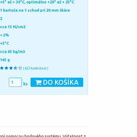
+5° až + 30°C, optimálne +20° až + 25°C
1 kartuša na 1 schod pri 20 mm škáre
2
cca 15 N/cm2
< 2%
+5°C
cca 65 kg/m3
165 g
( 623 hodnotení )
DO KOŠÍKA
ks
rubní pomocou bodového systému. Výťažnosť z