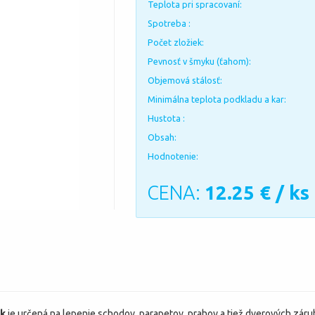
Teplota pri spracovaní:
Spotreba :
Počet zložiek:
Pevnosť v šmyku (ťahom):
Objemová stálosť:
Minimálna teplota podkladu a kar:
Hustota :
Obsah:
Hodnotenie:
CENA:
12.25
€ / ks
ik
je určená na lepenie schodov, parapetov, prahov a tiež dverových zá