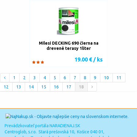
Milesi DECKING 690 čierna na
drevené terasy 1liter
19.00 € / ks
1
2
3
4
5
6
7
8
9
10
11
12
13
14
15
16
17
18
Prevádzkovateľ portála NARADIENAJ.SK
Centroglob, s.r.o. Stará prešovská 10, Košice 040 01,