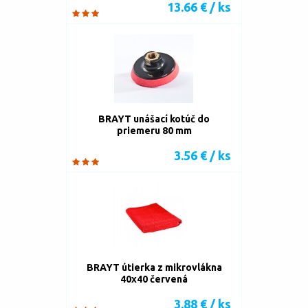
13.66 € / ks
BRAYT unášací kotúč do
priemeru 80 mm
3.56 € / ks
BRAYT útierka z mikrovlákna
40x40 červená
3.88 € / ks