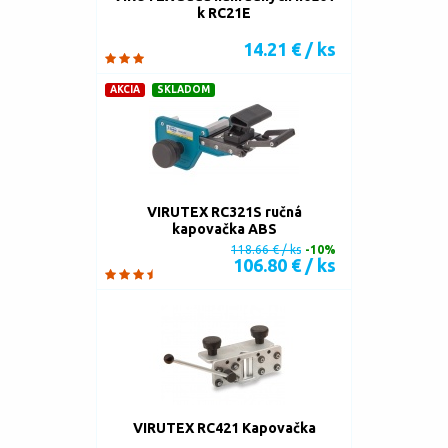
k RC21E
14.21 € / ks
AKCIA
SKLADOM
VIRUTEX RC321S ručná
kapovačka ABS
118.66 € / ks
-10%
106.80 € / ks
VIRUTEX RC421 Kapovačka