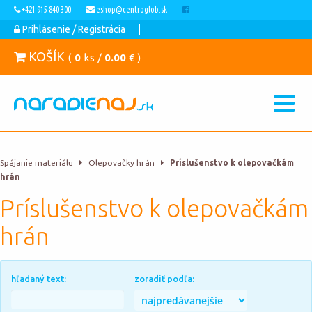
+421 915 840 300
eshop@centroglob.sk
Prihlásenie / Registrácia
KOŠÍK
(
0
ks /
0.00
€ )
Spájanie materiálu
Olepovačky hrán
Príslušenstvo k olepovačkám
hrán
Príslušenstvo k olepovačkám
hrán
hľadaný text:
zoradiť podľa: