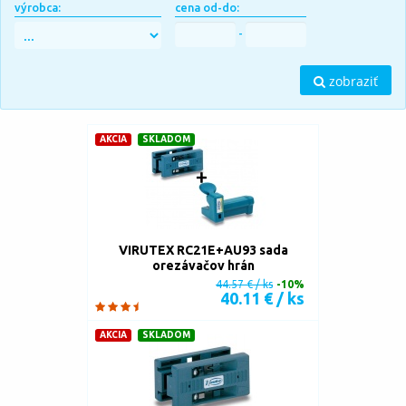
výrobca:
cena od-do:
-
zobraziť
AKCIA
SKLADOM
VIRUTEX RC21E+AU93 sada
orezávačov hrán
44.57 € / ks
-10%
40.11 € / ks
AKCIA
SKLADOM