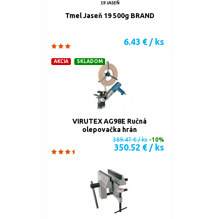
Tmel Jaseň 19 500g BRAND
6.43 € / ks
AKCIA
SKLADOM
VIRUTEX AG98E Ručná
olepovačka hrán
389.47 € / ks
-10%
350.52 € / ks