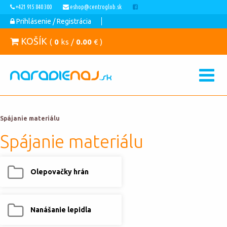
+421 915 840 300
eshop@centroglob.sk
Prihlásenie / Registrácia
KOŠÍK
(
0
ks /
0.00
€ )
Spájanie materiálu
Spájanie materiálu
Olepovačky hrán
Nanášanie lepidla