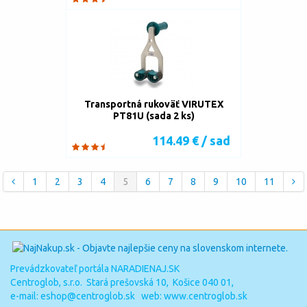
Transportná rukoväť VIRUTEX
PT81U (sada 2 ks)
114.49 € / sad
1
2
3
4
5
6
7
8
9
10
11
Prevádzkovateľ portála NARADIENAJ.SK
Centroglob, s.r.o. Stará prešovská 10, Košice 040 01,
e-mail:
eshop@centroglob.sk
web: www.centroglob.sk