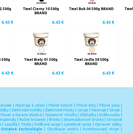
2 500g
Tmel Čierny 10 500g
Tmel Buk 04 500g BRAND
Tmel
BRAND
6.43 €
6.43 €
6.43 €
6 500g
Tmel Biely 01 500g
Tmel Jedľa 38 500g
BRAND
BRAND
6.43 €
6.43 €
6.43 €
náradie
|
Nástroje k pílam
|
Pílové kotúče
|
Pílové listy
|
Pílové pásy
|
blíky
|
Elektrické hoblíky
|
Elektrické frézky
|
Stroje
|
Nástroje
|
Stroje
|
Vŕtacie a búracie kladivá
|
Stojanové vŕtačky
|
Dlabačky
|
Kolíkovačky
|
materiály
|
Ručné brúsenie
|
Brúsky
|
Akumulátorové brúsky
|
Strojové
a
|
Lepidlá
|
Tmely
|
Kolíkové spoje
|
Lamelové spoje
|
Opravné zátky,
|
Ostatné technológie
|
Obrábacie centrá
|
Kombinované stroje
|