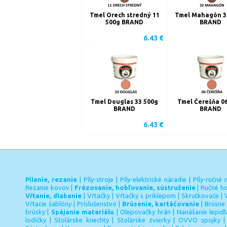
Tmel Orech stredný 11
Tmel Mahagón 3
500g BRAND
BRAND
6.43 €
Tmel Douglas 33 500g
Tmel Čerešňa 0
BRAND
BRAND
6.43 €
Pílenie, rezanie
|
Píly-stroje
|
Píly-elektrické náradie
|
Píly-ručné 
Rezanie kovov
|
Frézovanie, hobľovanie, sústruženie
|
Ručné ho
Vŕtanie, dlabanie
|
Vŕtačky
|
Vŕtačky s príklepom
|
Skrutkovače
|
Vŕtacie šablóny
|
Príslušenstvo
|
Brúsenie, kartáčovanie
|
Brúsne 
brúsky
|
Spájanie materiálu
|
Olepovačky hrán
|
Nanášanie lepidl
lodičky
|
Stolárske knechty
|
Stolárske zvierky
|
OVVO spojky