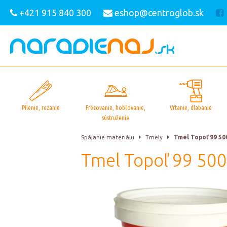
+421 915 840 300
eshop@centroglob.sk
Pílenie, rezanie
Frézovanie, hobľovanie,
Vŕtanie, dlabanie
sústruženie
Spájanie materiálu
Tmely
Tmel Topoľ 99 5
Tmel Topoľ 99 50