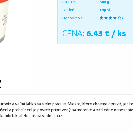
Balenie:
500 g
Odtieň:
topoľ
Hodnotenie:
( 598 h
CENA:
6.43
€ / ks
rovín a veľmi ľahko sa s ním pracuje. Miesto, ktoré chceme opraviť, je
šení a prebrúsení je povrch pripravený na morenie a následne nanesenie p
kombi lak, alebo lak na vodnej báze.