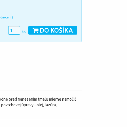
odnotení )
DO KOŠÍKA
ks
 vhodné pred nanesením tmelu mierne namočiť
ovrchovej úpravy - olej, lazúra,