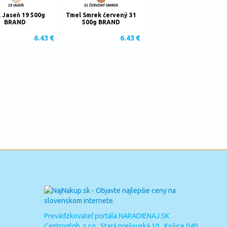
 Jaseň 19 500g
Tmel Smrek červený 31
BRAND
500g BRAND
6.43 €
6.43 €
Prevádzkovateľ portála NARADIENAJ.SK
Centroglob, s.r.o. Stará prešovská 10, Košice 040