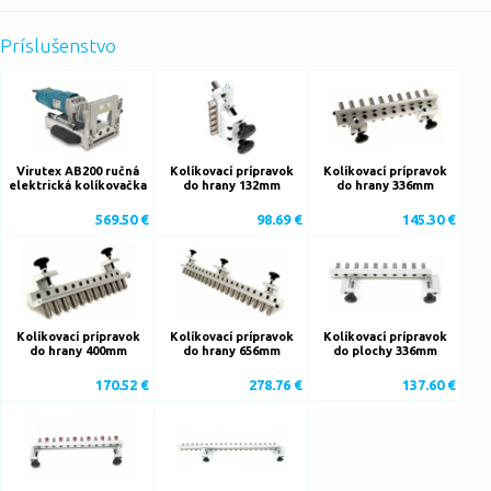
Príslušenstvo
Virutex AB200 ručná
Kolíkovací prípravok
Kolíkovací prípravok
elektrická kolíkovačka
do hrany 132mm
do hrany 336mm
569.50 €
98.69 €
145.30 €
Kolíkovací prípravok
Kolíkovací prípravok
Kolíkovací prípravok
do hrany 400mm
do hrany 656mm
do plochy 336mm
170.52 €
278.76 €
137.60 €