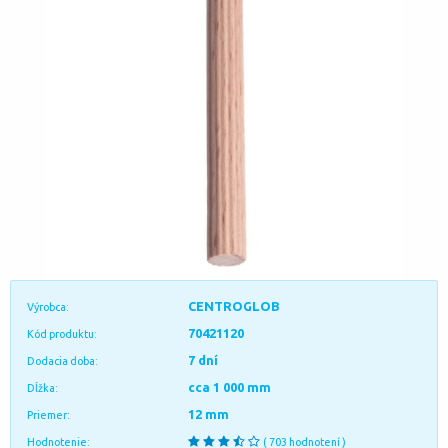
CENTROGLOB
Výrobca:
70421120
Kód produktu:
7 dní
Dodacia doba:
cca 1 000 mm
Dĺžka:
12 mm
Priemer:
Hodnotenie:
( 703 hodnotení )