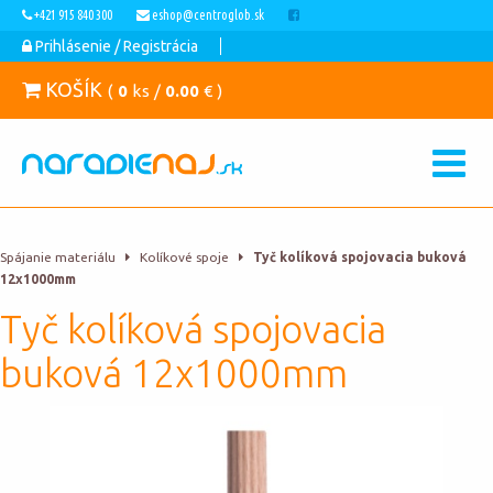
+421 915 840 300
eshop@centroglob.sk
Prihlásenie / Registrácia
KOŠÍK
(
0
ks /
0.00
€ )
Spájanie materiálu
Kolíkové spoje
Tyč kolíková spojovacia buková
12x1000mm
Tyč kolíková spojovacia
buková 12x1000mm