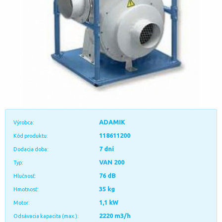
ADAMIK
Výrobca:
118611200
Kód produktu:
7 dní
Dodacia doba:
VAN 200
Typ:
76 dB
Hlučnosť:
35 kg
Hmotnosť:
1,1 kW
Motor:
2220 m3/h
Odsávacia kapacita (max.):