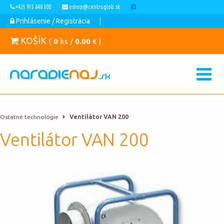
+421 915 840 300
eshop@centroglob.sk
Prihlásenie / Registrácia
KOŠÍK
(
0
ks /
0.00
€ )
Ostatné technológie
Ventilátor VAN 200
Ventilátor VAN 200