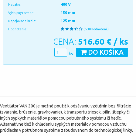
400 V
Napätie:
150 mm
Výstupný rozmer:
125 mm
Napojovacie hrdlo:
Hodnotenie:
( 530 hodnotení )
CENA:
516.60
€ / ks
DO KOŠÍKA
ks
Ventilátor VAN 200 je možné použiť k odsávaniu vzdušnín bez filtrácie
(zváranie, brúsenie, gravírovanie), k transportu triesok, pilín, štiepky či
iných sypkých materiálov pomocou potrubného systému či hadíc.
Alternatívne tiež k chladeniu sypkých materiálov pomocou vzduchu
prúdiacim v potrubnom systéme zabudovanom do technologickej linky.