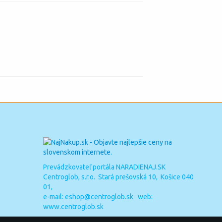
Prevádzkovateľ portála NARADIENAJ.SK
Centroglob, s.r.o. Stará prešovská 10, Košice 040
01,
e-mail:
eshop@centroglob.sk
web:
www.centroglob.sk