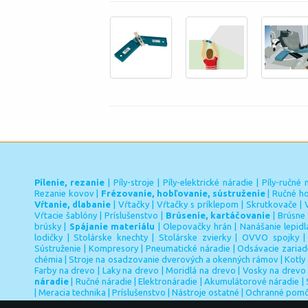
Pílenie, rezanie
|
Píly-stroje
|
Píly-elektrické náradie
|
Píly-ručné 
Rezanie kovov
|
Frézovanie, hobľovanie, sústruženie
|
Ručné ho
Vŕtanie, dlabanie
|
Vŕtačky
|
Vŕtačky s príklepom
|
Skrutkovače
|
Vŕtacie šablóny
|
Príslušenstvo
|
Brúsenie, kartáčovanie
|
Brúsne 
brúsky
|
Spájanie materiálu
|
Olepovačky hrán
|
Nanášanie lepidl
lodičky
|
Stolárske knechty
|
Stolárske zvierky
|
OVVO spojky
Sústruženie
|
Kompresory
|
Pneumatické náradie
|
Odsávacie zariad
chémia
|
Stroje na osadzovanie dverových a okenných rámov
|
Kotly
Farby na drevo
|
Laky na drevo
|
Moridlá na drevo
|
Vosky na drevo
náradie
|
Ručné náradie
|
Elektronáradie
|
Akumulátorové náradie
|
|
Meracia technika
|
Príslušenstvo
|
Nástroje ostatné
|
Ochranné pom