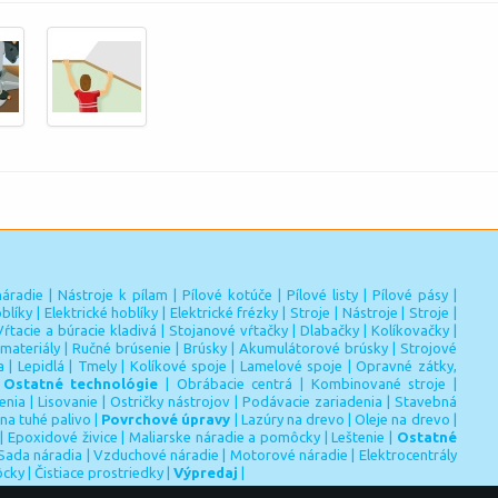
náradie
|
Nástroje k pílam
|
Pílové kotúče
|
Pílové listy
|
Pílové pásy
|
blíky
|
Elektrické hoblíky
|
Elektrické frézky
|
Stroje
|
Nástroje
|
Stroje
|
Vŕtacie a búracie kladivá
|
Stojanové vŕtačky
|
Dlabačky
|
Kolíkovačky
|
materiály
|
Ručné brúsenie
|
Brúsky
|
Akumulátorové brúsky
|
Strojové
a
|
Lepidlá
|
Tmely
|
Kolíkové spoje
|
Lamelové spoje
|
Opravné zátky,
|
Ostatné technológie
|
Obrábacie centrá
|
Kombinované stroje
|
enia
|
Lisovanie
|
Ostričky nástrojov
|
Podávacie zariadenia
|
Stavebná
 na tuhé palivo
|
Povrchové úpravy
|
Lazúry na drevo
|
Oleje na drevo
|
|
Epoxidové živice
|
Maliarske náradie a pomôcky
|
Leštenie
|
Ostatné
Sada náradia
|
Vzduchové náradie
|
Motorové náradie
|
Elektrocentrály
ôcky
|
Čistiace prostriedky
|
Výpredaj
|