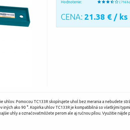
Hodnotenie:
( 716 h
CENA:
21.38
€ / ks
ie uhlov. Pomocou TC133R skopírujete uhol bez merania a nebudete strá
v iných ako 90 °. Kopirka uhlov TC133R je kompatibilná so všetkými typm
ajšie uhly a označovaťmôžete perom ale aj ručnou pílou. Využitie nájde p