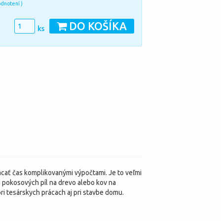
odnotení )
DO KOŠÍKA
ks
cať čas komplikovanými výpočtami. Je to veľmi
i pokosových píl na drevo alebo kov na
ri tesárskych prácach aj pri stavbe domu.