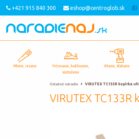
+421 915 840 300
eshop@centroglob.sk
Pílenie, rezanie
Frézovanie, hobľovanie,
Vŕtanie, dlabanie
sústruženie
Ostatné náradie
VIRUTEX TC133R kopírka uh
VIRUTEX TC133R k