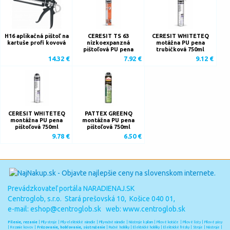
H16 aplikačná pištoľ na
CERESIT TS 63
CERESIT WHITETEQ
kartuše profi kovová
nízkoexpanzná
motážna PU pena
pištoľová PU pena
trubičková 750ml
14.32 €
7.92 €
9.12 €
CERESIT WHITETEQ
PATTEX GREENQ
montážna PU pena
montážna PU pena
pištoľová 750ml
pištoľová 750ml
9.78 €
6.50 €
Prevádzkovateľ portála NARADIENAJ.SK
Centroglob, s.r.o. Stará prešovská 10, Košice 040 01,
e-mail:
eshop@centroglob.sk
web: www.centroglob.sk
Pílenie, rezanie
|
Píly-stroje
|
Píly-elektrické náradie
|
Píly-ručné náradie
|
Nástroje k pílam
|
Pílové kotúče
|
Pílové listy
|
Pílové pásy
|
Rezanie kovov
|
Frézovanie, hobľovanie, sústruženie
|
Ručné hoblíky
|
Elektrické hoblíky
|
Elektrické frézky
|
Stroje
|
Nástroje
|