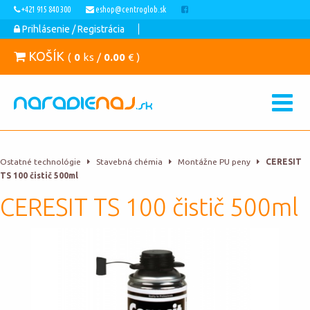
+421 915 840 300
eshop@centroglob.sk
Prihlásenie / Registrácia
KOŠÍK
(
0
ks /
0.00
€ )
Ostatné technológie
Stavebná chémia
Montážne PU peny
CERESIT
TS 100 čistič 500ml
CERESIT TS 100 čistič 500ml