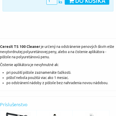
DO KOŠÍKA
ks
Ceresit TS 100 Cleaner
je určený na odstránenie penových škvŕn ešte
nevytvrdnutej polyuretánovej peny, alebo a na čistenie aplikátora -
pištole na polyuretánovú penu.
Čistenie aplikátora je nevyhnutné ak:
pri použití pištole zaznamenáte ťažkosti.
pištoľ nebola použitá viac ako 1 mesiac.
po odstránení nádoby z pištole bez nahradenia novou nádobou.
Príslušenstvo