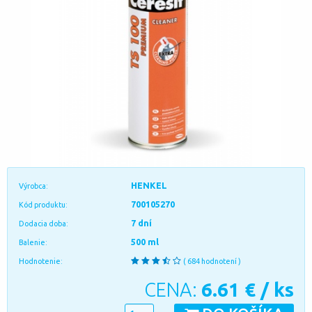
HENKEL
Výrobca:
700105270
Kód produktu:
7 dní
Dodacia doba:
500 ml
Balenie:
Hodnotenie:
( 684 hodnotení )
CENA:
6.61
€ / ks