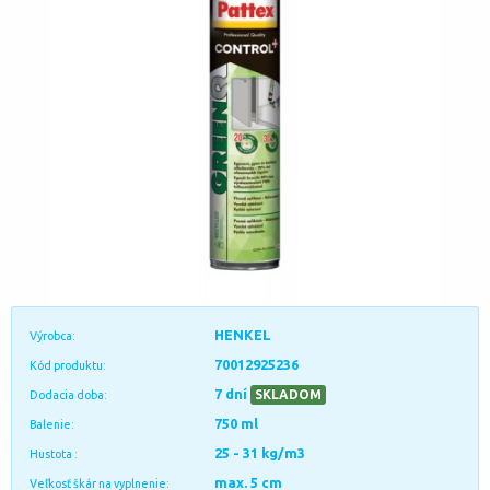
HENKEL
Výrobca:
70012925236
Kód produktu:
7 dní
SKLADOM
Dodacia doba:
750 ml
Balenie:
25 - 31 kg/m3
Hustota :
max. 5 cm
Veľkosť škár na vyplnenie: