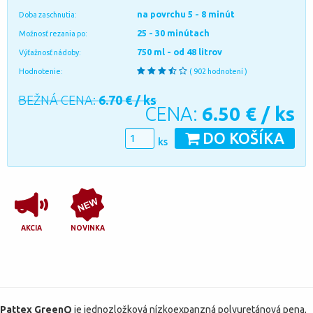
na povrchu 5 - 8 minút
Doba zaschnutia:
25 - 30 minútach
Možnosť rezania po:
750 ml - od 48 litrov
Výťažnosť nádoby:
Hodnotenie:
( 902 hodnotení )
BEŽNÁ CENA:
6.70 € / ks
CENA:
6.50
€ / ks
DO KOŠÍKA
ks
AKCIA
NOVINKA
Pattex GreenQ
je jednozložková nízkoexpanzná polyuretánová pena,