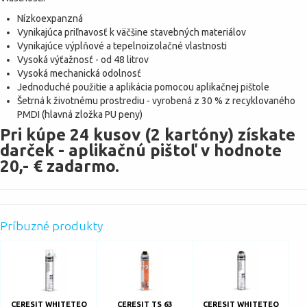
Nízkoexpanzná
Vynikajúca priľnavosť k väčšine stavebných materiálov
Vynikajúce výplňové a tepelnoizolačné vlastnosti
Vysoká výťažnosť - od 48 litrov
Vysoká mechanická odolnosť
Jednoduché použitie a aplikácia pomocou aplikačnej pištole
Šetrná k životnému prostrediu - vyrobená z 30 % z recyklovaného
PMDI (hlavná zložka PU peny)
Pri kúpe 24 kusov (2 kartóny) získate
darček - aplikačnú pištoľ v hodnote
20,- € zadarmo.
Príbuzné produkty
CERESIT WHITETEQ
CERESIT TS 63
CERESIT WHITETEQ