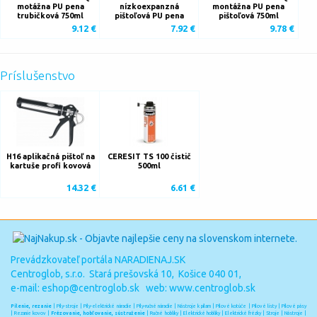
motážna PU pena
nízkoexpanzná
montážna PU pena
trubičková 750ml
pištoľová PU pena
pištoľová 750ml
9.12 €
7.92 €
9.78 €
Príslušenstvo
H16 aplikačná pištoľ na
CERESIT TS 100 čistič
kartuše profi kovová
500ml
14.32 €
6.61 €
Prevádzkovateľ portála NARADIENAJ.SK
Centroglob, s.r.o. Stará prešovská 10, Košice 040 01,
e-mail:
eshop@centroglob.sk
web: www.centroglob.sk
Pílenie, rezanie
|
Píly-stroje
|
Píly-elektrické náradie
|
Píly-ručné náradie
|
Nástroje k pílam
|
Pílové kotúče
|
Pílové listy
|
Pílové pásy
|
Rezanie kovov
|
Frézovanie, hobľovanie, sústruženie
|
Ručné hoblíky
|
Elektrické hoblíky
|
Elektrické frézky
|
Stroje
|
Nástroje
|