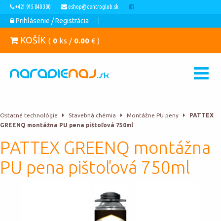
+421 915 840 300
eshop@centroglob.sk
Prihlásenie / Registrácia
KOŠÍK
(
0
ks /
0.00
€ )
Ostatné technológie
Stavebná chémia
Montážne PU peny
PATTEX
GREENQ montážna PU pena pištoľová 750ml
PATTEX GREENQ montážna
PU pena pištoľová 750ml