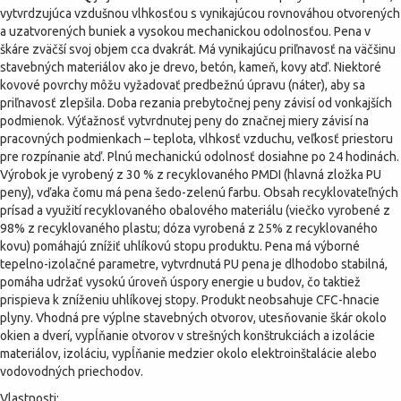
vytvrdzujúca vzdušnou vlhkosťou s vynikajúcou rovnováhou otvorených
a uzatvorených buniek a vysokou mechanickou odolnosťou. Pena v
škáre zväčší svoj objem cca dvakrát. Má vynikajúcu priľnavosť na väčšinu
stavebných materiálov ako je drevo, betón, kameň, kovy atď. Niektoré
kovové povrchy môžu vyžadovať predbežnú úpravu (náter), aby sa
priľnavosť zlepšila. Doba rezania prebytočnej peny závisí od vonkajších
podmienok. Výťažnosť vytvrdnutej peny do značnej miery závisí na
pracovných podmienkach – teplota, vlhkosť vzduchu, veľkosť priestoru
pre rozpínanie atď. Plnú mechanickú odolnosť dosiahne po 24 hodinách.
Výrobok je vyrobený z 30 % z recyklovaného PMDI (hlavná zložka PU
peny), vďaka čomu má pena šedo-zelenú farbu. Obsah recyklovateľných
prísad a využití recyklovaného obalového materiálu (viečko vyrobené z
98% z recyklovaného plastu; dóza vyrobená z 25% z recyklovaného
kovu) pomáhajú znížiť uhlíkovú stopu produktu. Pena má výborné
tepelno-izolačné parametre, vytvrdnutá PU pena je dlhodobo stabilná,
pomáha udržať vysokú úroveň úspory energie u budov, čo taktiež
prispieva k zníženiu uhlíkovej stopy. Produkt neobsahuje CFC-hnacie
plyny. Vhodná pre výplne stavebných otvorov, utesňovanie škár okolo
okien a dverí, vypĺňanie otvorov v strešných konštrukciách a izolácie
materiálov, izoláciu, vypĺňanie medzier okolo elektroinštalácie alebo
vodovodných priechodov.
Vlastnosti: