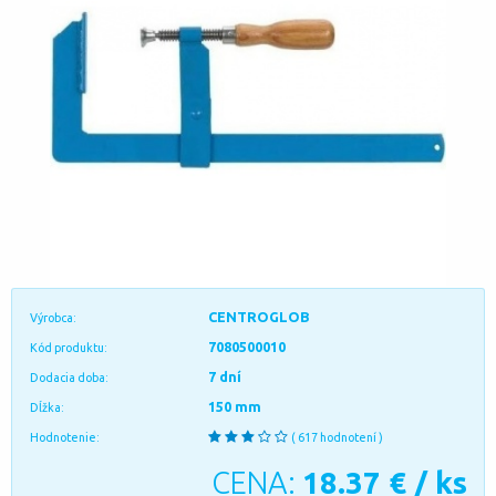
CENTROGLOB
Výrobca:
7080500010
Kód produktu:
7 dní
Dodacia doba:
150 mm
Dĺžka:
Hodnotenie:
( 617 hodnotení )
CENA:
18.37
€ / ks