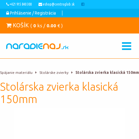
+421 915 840 300
eshop@centroglob.sk
Prihlásenie / Registrácia
KOŠÍK
(
0
ks /
0.00
€ )
Spájanie materiálu
Stolárske zvierky
Stolárska zvierka klasická 150mm
Stolárska zvierka klasická
150mm