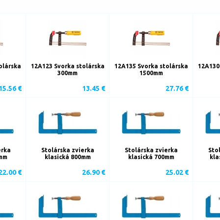
olárska
12A123 Svorka stolárska
12A135 Svorka stolárska
12A130
300mm
1500mm
15.56 €
13.45 €
27.76 €
erka
Stolárska zvierka
Stolárska zvierka
Sto
0mm
klasická 800mm
klasická 700mm
kla
22.00 €
26.90 €
25.02 €