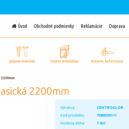
Úvod
Obchodné podmienky
Reklamácie
Doprava
Spájanie materiálu
Ostatné technológie
Brúsenie, kartáčovanie
á 2200mm
 klasická 2200mm
Výrobca:
CENTROGLOB
Kód produktu:
7080500111
Dodacia doba:
7 dní