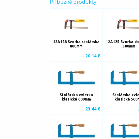
Príbuzné produkty
12A128 Svorka stolárska
12A125 Svorka st
800mm
500mm
20.14 €
Stolárska zvierka
Stolárska zvi
klasická 600mm
klasická 50
23.44 €