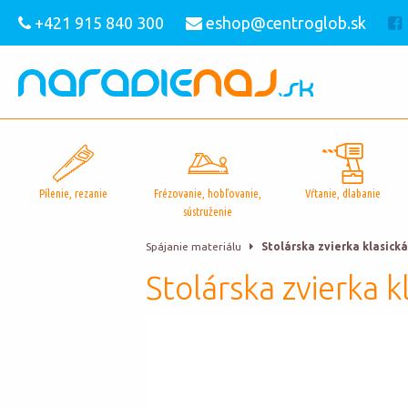
+421 915 840 300
eshop@centroglob.sk
Pílenie, rezanie
Frézovanie, hobľovanie,
Vŕtanie, dlabanie
sústruženie
Spájanie materiálu
Stolárska zvierka klasick
Stolárska zvierka