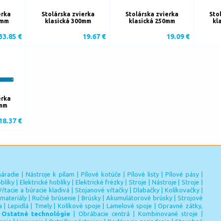
erka
Stolárska zvierka
Stolárska zvierka
Sto
0mm
klasická 300mm
klasická 250mm
kl
33.85 €
19.67 €
19.09 €
erka
0mm
18.37 €
náradie
|
Nástroje k pílam
|
Pílové kotúče
|
Pílové listy
|
Pílové pásy
|
blíky
|
Elektrické hoblíky
|
Elektrické frézky
|
Stroje
|
Nástroje
|
Stroje
|
Vŕtacie a búracie kladivá
|
Stojanové vŕtačky
|
Dlabačky
|
Kolíkovačky
|
materiály
|
Ručné brúsenie
|
Brúsky
|
Akumulátorové brúsky
|
Strojové
a
|
Lepidlá
|
Tmely
|
Kolíkové spoje
|
Lamelové spoje
|
Opravné zátky,
|
Ostatné technológie
|
Obrábacie centrá
|
Kombinované stroje
|