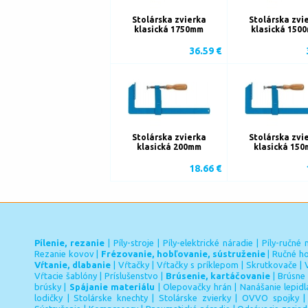
Stolárska zvierka
Stolárska zvi
klasická 1750mm
klasická 150
36.59 €
Stolárska zvierka
Stolárska zvi
klasická 200mm
klasická 15
18.66 €
Pílenie, rezanie
|
Píly-stroje
|
Píly-elektrické náradie
|
Píly-ručné 
Rezanie kovov
|
Frézovanie, hobľovanie, sústruženie
|
Ručné ho
Vŕtanie, dlabanie
|
Vŕtačky
|
Vŕtačky s príklepom
|
Skrutkovače
|
Vŕtacie šablóny
|
Príslušenstvo
|
Brúsenie, kartáčovanie
|
Brúsne 
brúsky
|
Spájanie materiálu
|
Olepovačky hrán
|
Nanášanie lepidl
lodičky
|
Stolárske knechty
|
Stolárske zvierky
|
OVVO spojky