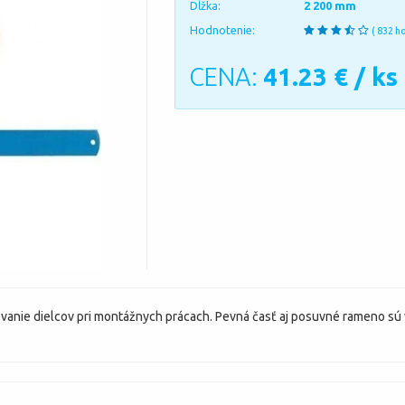
Dĺžka:
2 200 mm
Hodnotenie:
( 832 h
CENA:
41.23
€ / ks
xovanie dielcov pri montážnych prácach. Pevná časť aj posuvné rameno sú 