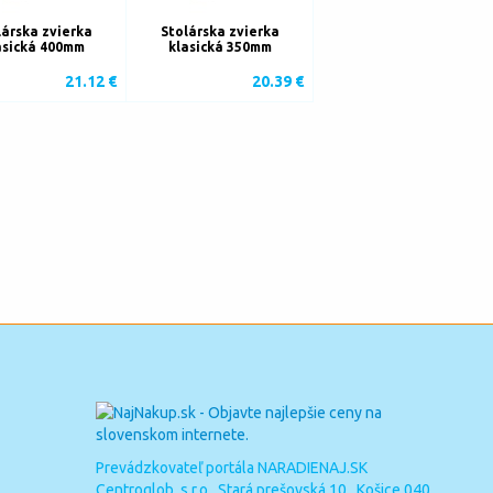
lárska zvierka
Stolárska zvierka
asická 400mm
klasická 350mm
21.12 €
20.39 €
Prevádzkovateľ portála NARADIENAJ.SK
Centroglob, s.r.o. Stará prešovská 10, Košice 040