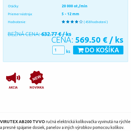
20 000 ot./min
Otáčky:
5 - 12 mm
Priemer nástroja:
Hodnotenie:
( 458 hodnotení )
BEŽNÁ CENA:
632.77 € / ks
CENA:
569.50
€ / ks
DO KOŠÍKA
ks
AKCIA
NOVINKA
VIRUTEX AB200 TVVO
ručná elektrická kolíkovačka vyvinutá na rýchle
a presné spájanie dosiek, panelov a iných výrobkov pomocou kolíkov.