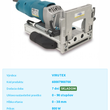
VIRUTEX
Výrobca:
60007900700
Kód produktu:
7 dní
SKLADOM
Dodacia doba:
0 - 90 stupňov
Uhlovo nastaviteľné pravitko:
0 - 38 mm
Hĺbka vŕtania:
800 W
Príkon: