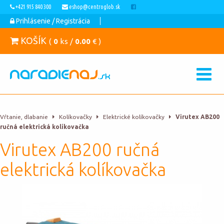
+421 915 840 300
eshop@centroglob.sk
Prihlásenie / Registrácia
KOŠÍK
(
0
ks /
0.00
€ )
Vŕtanie, dlabanie
Kolíkovačky
Elektrické kolíkovačky
Virutex AB200
ručná elektrická kolíkovačka
Virutex AB200 ručná
elektrická kolíkovačka