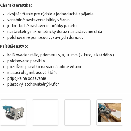
Charakteristika:
dvojité vŕtanie pre rýchle a jednoduché spájanie
variabilné nastavenie hĺbky vŕtania
jednoduché nastavenie hrúbky panelu
nastaviteľný mikrometrický doraz na nastavenie uhla
polohovanie pomocou výsuvných dorazov
Príslušenstvo:
kolíkovacie vrtáky priemeru 6, 8, 10 mm ( 2 kusy z každého )
polohovacie pravítko
pozdĺžne pravítko na viacnásobné vŕtanie
mazací olej, imbusové kľúče
prípojka na odsávanie
plastový, stohovateľný kufor