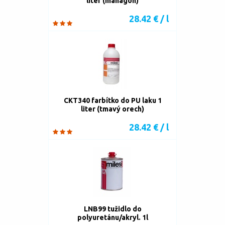
liter (mahagón)
28.42 € / l
CKT340 farbítko do PU laku 1
liter (tmavý orech)
28.42 € / l
LNB99 tužidlo do
polyuretánu/akryl. 1l