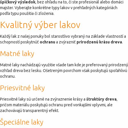
špičkový výsledok
, bez ohľadu na to, či ste profesionál alebo domáci
majster. Vyberajte konkrétne typy lakov v prehľadných kategóriách
podľa typu použitia či zloženia.
Kvalitný výber lakov
Každý lak z našej ponuky bol starostlivo vybraný na základe vlastností a
schopností poskytnúť
ochranu
a zvýrazniť
prirodzenú krásu dreva
.
Matné laky
Matné laky nachádzajú využitie všade tam kde je preferovaný prirodzený
vzhľad dreva bez lesku. Ošetreným povrchom však poskytujú spoľahlivú
ochranu.
Priesvitné laky
Priesvitné laky sú určené na zvýraznenie krásy a
štruktúry dreva
,
pričom materiálu poskytujú ochranu pred vonkajšími vplyvmi, ale
zachovávajú transparentný efekt.
Špeciálne laky