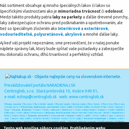
Náš sortiment obsahuje aj mnoho špeciálnych lakov či lakov so
špecifickými vlastnosťami ako je
mimoriadna trvácnosť
či
odolnosť
.
Medzi takéto produkty patria
laky na parkety
a ďalšie drevené povrchy,
laky zabezpečujúce ochranu pred poškriabaním a opotrebovaním, ale
tiež so špeciálnym zložením ako
interiérové
a
exteriérové
,
vodouriediteľné
,
polyuretánové
,
akrylové
a mnohé ďalšie laky.
Aj keď váš projekt nepoznáme, sme presvedčení, že v našej ponuke
nájdete správny lak, ktorý bude spĺňať vaše požiadavky a zabezpečíte
mu dokonalú ochranu, dlhú trvanlivosť a perfektný vzhľad.
Prevádzkovateľ portála NARADIENAJ.SK
Centroglob, s.r.o. Stará prešovská 10, Košice 040 01,
e-mail:
eshop@centroglob.sk
web: www.centroglob.sk
Pílenie, rezanie
|
Píly-stroje
|
Píly-elektrické náradie
|
Píly-ručné náradie
|
Nástroje k pílam
|
Pílové kotúče
|
Pílové listy
|
Pílové pásy
|
Rezanie kovov
|
Frézovanie, hobľovanie, sústruženie
|
Ručné hoblíky
|
Elektrické hoblíky
|
Elektrické frézky
|
Stroje
|
Nástroje
|
Stroje
|
Vŕtanie, dlabanie
|
Vŕtačky
|
Vŕtačky s príklepom
|
Skrutkovače
|
Vŕtacie a búracie kladivá
|
Stojanové vŕtačky
|
Dlabačky
|
Kolíkovačky
|
Vŕtacie šablóny
|
Príslušenstvo
|
Brúsenie, kartáčovanie
|
Brúsne materiály
|
Ručné brúsenie
|
Brúsky
|
Akumulátorové
brúsky
|
Strojové brúsky
|
Spájanie materiálu
|
Olepovačky hrán
|
Nanášanie lepidla
|
Lepidlá
|
Tmely
|
Kolíkové spoje
|
Lamelové
spoje
|
Opravné zátky, lodičky
|
Stolárske knechty
|
Stolárske zvierky
|
OVVO spojky
|
Ostatné technológie
|
Obrábacie centrá
|
Kombinované stroje
|
Sústruženie
|
Kompresory
|
Pneumatické náradie
|
Odsávacie zariadenia
|
Lisovanie
|
Ostričky nástrojov
|
Podávacie
zariadenia
|
Stavebná chémia
|
Stroje na osadzovanie dverových a okenných rámov
|
Kotly na tuhé palivo
|
Povrchové úpravy
|
Lazúry na
Tento web používa súbory cookies. Prehliadaním webu
drevo
|
Oleje na drevo
|
Farby na drevo
|
Laky na drevo
|
Moridlá na drevo
|
Vosky na drevo
|
Epoxidové živice
|
Maliarske náradie a