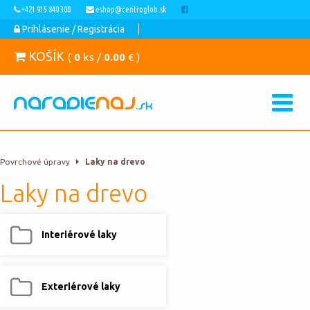
+421 915 840 300
eshop@centroglob.sk
Prihlásenie / Registrácia
KOŠÍK
(
0
ks /
0.00
€ )
Povrchové úpravy
Laky na drevo
Laky na drevo
Interiérové laky
Exteriérové laky