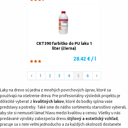
CKT390 farbítko do PU laku 1
liter (čierna)
28.42 € / l
1
2
3
4
5
6
Laky na drevo sú jedna z mnohých povrchových úprav, ktoré sa
používajú na ošetrenie dreva. Pre profesionálny výsledok projektu je
dôležité vyberať z
kvalitných lakov
, ktoré do bodky splnia vaše
predstavy a potreby. Také sme do nášho sortimentu starostlivo vyberali,
aby ste si nemuseli lámať hlavu medzi kvalitou a cenou. Všetky u nás
predávané výrobky zabezpečia drevu
štýlový a estetický vzhľad
,
pracuje sa s nimi veľmi jednoducho a za každých okolností dostanete