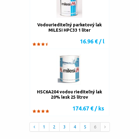
Vodouriediteľný parketový lak
MILESI HPC33 1 liter
16.96 € / l
HSC6A204 vodou riediteľný lak
20% lesk 25 litrov
174.67 € / ks
1
2
3
4
5
6