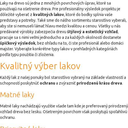
Laky na drevo sú jedna z mnohých povrchových úprav, ktoré sa
používajú na ošetrenie dreva. Pre profesionálny výsledok projektu je
dôležité vyberať z
kvalitných lakov
, ktoré do bodky splnia vaše
predstavy a potreby. Také sme do nášho sortimentu starostlivo vyberali,
aby ste si nemuseli lámať hlavu medzi kvalitou a cenou. Všetky u nás
predávané výrobky zabezpečia drevu
štýlový a estetický vzhľad
,
pracuje sa s nimi veľmi jednoducho a za každých okolností dostanete
špičkový výsledok
, bez ohľadu na to, či ste profesionál alebo domáci
majster. Vyberajte konkrétne typy lakov v prehľadných kategóriách
podľa typu použitia či zloženia.
Kvalitný výber lakov
Každý lak z našej ponuky bol starostlivo vybraný na základe vlastností a
schopností poskytnúť
ochranu
a zvýrazniť
prirodzenú krásu dreva
.
Matné laky
Matné laky nachádzajú využitie všade tam kde je preferovaný prirodzený
vzhľad dreva bez lesku. Ošetreným povrchom však poskytujú spoľahlivú
ochranu.