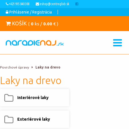
+421 915 840 300
eshop@centroglob.sk
Prihlásenie / Registrácia
KOŠÍK
(
0
ks /
0.00
€ )
Povrchové úpravy
Laky na drevo
Laky na drevo
Interiérové laky
Exteriérové laky